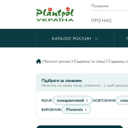
Пакування
ПРО НАС
КАТАЛОГ РОСЛИН
каталог рослин
саджанці та сіянці
саджанці 
Підібрати за ознаками
Натисніть на ознаку (колір, освітлення…), щоб залиши
КОЛІР:
ОСВІТЛЕННЯ:
помаранчевий
сон
1
ВИРОБНИК:
Florensis
1