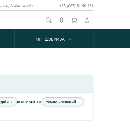
й р-н, Львівська обл.
+38 (067) 51 90 231
МІН ДОБРИВА
КОЛІР ЛИСТЯ:
едній
темно - зелений
1
1