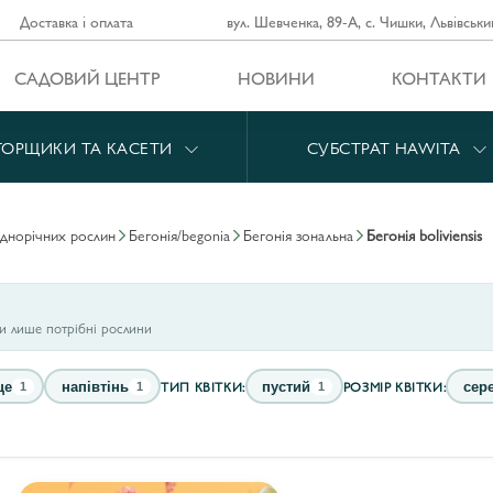
Доставка і оплата
вул. Шевченка, 89-А, с. Чишки, Львівськи
САДОВИЙ ЦЕНТР
НОВИНИ
КОНТАКТИ
ГОРЩИКИ ТА КАСЕТИ
СУБСТРАТ HAWITA
однорічних рослин
бегонія/begonia
бегонія зональна
бегонія boliviensis
ти лише потрібні рослини
ТИП КВІТКИ:
РОЗМІР КВІТКИ:
це
напівтінь
пустий
сер
1
1
1