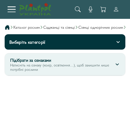
каталог рослин
саджанці та сіянці
сіянці однорічних рослин
Виберіть категорії
Підібрати за ознаками
Натисніть на ознаку (колір, освітлення…), щоб залишити лише
потрібні рослини
БЕГОНІЯ BOLIVIENSIS
8