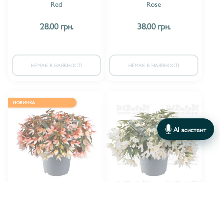
Red
Rose
28.00 грн.
38.00 грн.
НЕМАЄ В НАЯВНОСТІ
НЕМАЄ В НАЯВНОСТІ
НОВИНКА
AI асистент
Florensis
Florensis
ВИРОБНИК:
ВИРОБНИК:
Бегонія Boliviensis Groovy
Бегонія Boliviensis Groovy