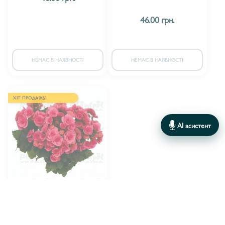
46.00 грн.
НЕМАЄ В НАЯВНОСТІ
НЕМАЄ В НАЯВНОСТІ
ХІТ ПРОДАЖУ
AI асистент
Plantpol
ВИРОБНИК:
Бегонія Barkos Berseba Pink