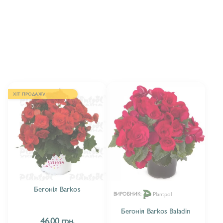
БЕГОНІЯ BOLIVIENSIS
1
БЕГОНІЯ BARKOS
3
БЕГОНІЯ COTTAGE
10
БЕГОНІЯ ELATIOR
22
БЕГОНІЯ ILONA
2
ХІТ ПРОДАЖУ
БЕГОНІЯ SOLENIA
8
Бегонія Barkos
Plantpol
ВИРОБНИК:
Бегонія Barkos Baladin
46.00 грн.