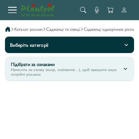
каталог рослин
саджанці та сіянці
саджанці однорічних рослин
Виберіть категорії
Підібрати за ознаками
Натисніть на ознаку (колір, освітлення…), щоб залишити лише
потрібні рослини