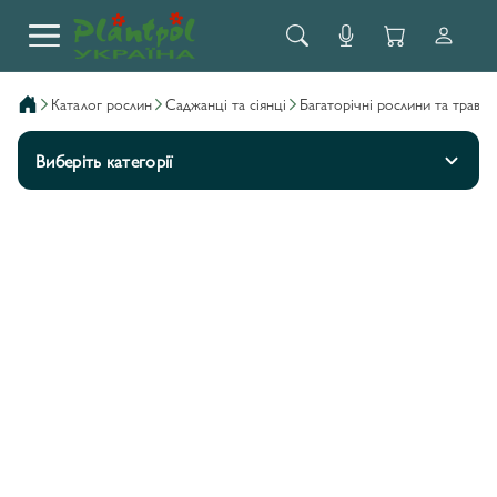
каталог рослин
саджанці та сіянці
багаторічні рослини та трави
Виберіть категорії
AГАСТАХІС/AGASTACHE
17
AСТІЛЬБА/ASTILBE
3