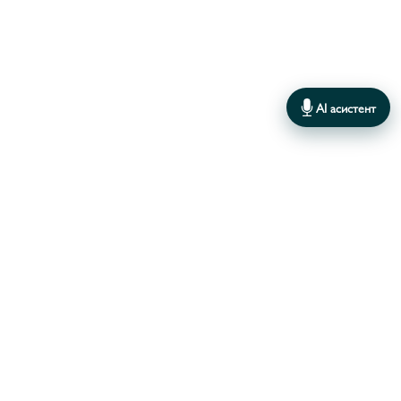
АНЕМАТЕЛА/ANEMANTHELE
1
АНЕМОНА/ANEMONA
33
АРАБІС/ARABIS
4
AI асистент
АРЕНАРІЯ/ARENARIA
1
АРМЕРІЯ/ARMERIA
5
АРТЕМЕЗІЯ/ARTEMISIA
5
АРУНДО/ARUNDO
1
В даному каталозі поки немає товарів
АСПАРАГУС/ASPARAGUS
1
АСТРАНЦІЯ/ASTRANTIA
4
АХІЛЕЯ/ACHILLEA
25