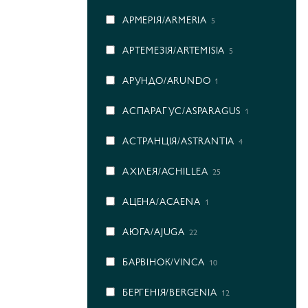
АРМЕРІЯ/ARMERIA
5
АРТЕМЕЗІЯ/ARTEMISIA
5
АРУНДО/ARUNDO
1
АСПАРАГУС/ASPARAGUS
1
АСТРАНЦІЯ/ASTRANTIA
4
АХІЛЕЯ/ACHILLEA
25
АЦЕНА/ACAENA
1
АЮГА/AJUGA
22
БАРВІНОК/VINCA
10
БЕРГЕНІЯ/BERGENIA
12