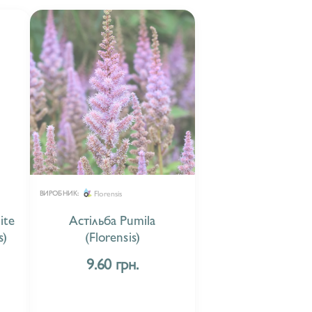
Florensis
ВИРОБНИК:
ite
Астільба Pumila
s)
(Florensis)
9.60 грн.