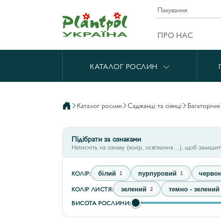
Пакування
ПРО НАС
КАТАЛОГ РОСЛИН
каталог рослин
саджанці та сіянці
багаторічн
Підібрати за ознаками
Натисніть на ознаку (колір, освітлення…), щоб залиши
КОЛІР:
білий
пурпуровий
черво
1
1
КОЛІР ЛИСТЯ:
зелений
темно - зелений
2
ВИСОТА РОСЛИНИ: