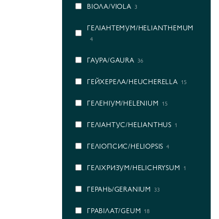
ВІОЛА/VIOLA
3
ГEЛІАНТЕМУМ/HELIANTHEMUM
4
ГАУРА/GAURA
36
ГЕЙХЕРЕЛА/HEUCHERELLA
15
ГЕЛЕНІУМ/HELENIUM
15
ГЕЛІАНТУС/HELIANTHUS
1
ГЕЛІОПСИС/HELIOPSIS
4
ГЕЛІХРИЗУМ/HELICHRYSUM
1
ГЕРАНЬ/GERANIUM
33
ГРАВІЛАТ/GEUM
18