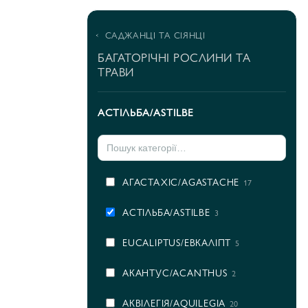
САДЖАНЦІ ТА СІЯНЦІ
БАГАТОРІЧНІ РОСЛИНИ ТА
ТРАВИ
AСТІЛЬБА/ASTILBE
AГАСТАХІС/AGASTACHE
17
AСТІЛЬБА/ASTILBE
3
EUCALIPTUS/ЕВКАЛІПТ
5
АКАНТУС/ACANTHUS
2
АКВІЛЕГІЯ/AQUILEGIA
20