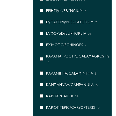
ЕРІНГІУМ/ERYNGIUM
2
ЕУПАТОРІУМ/EUPATORIUM
7
ЕУФОРБІЯ/EUPHORBIA
26
ЕХІНОПС/ECHINOPS
2
КАЛАМАГРОСТІС/CALAMAGROSTIS
6
КАЛАМІНТА/CALAMINTHA
3
КАМПАНУЛА/CAMPANULA
29
КАРЕКС/CAREX
37
КАРІОПТЕРІС/CARYOPTERIS
10