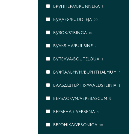
БРУННЕРА/BRUNNERA
8
БУДЛЕЯ/BUDDLEJA
20
БУЗОК/SYRINGA
10
БУЛЬБІНА/BULBINE
2
БУТЕЛУА/BOUTELOUA
1
БУФТАЛЬМУМ/BUPHTHALMUM
1
ВАЛЬДШТЕЙНІЯ/WALDSTEINIA
1
ВЕРБАСКУМ/VEREBASCUM
5
ВЕРБЕНА / VERBENA
4
ВЕРОНІКА/VERONICA
18