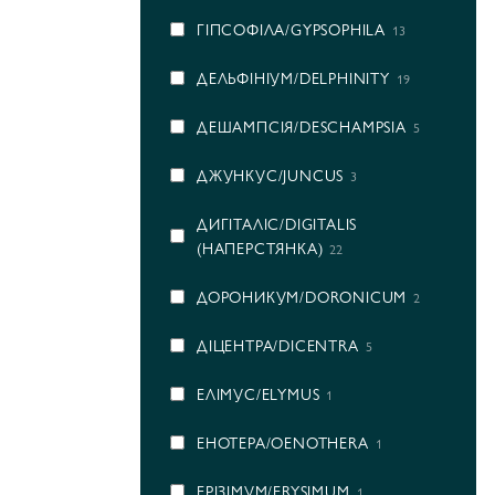
ГІПСОФІЛА/GYPSOPHILA
13
ДЕЛЬФІНІУМ/DELPHINITY
19
ДЕШАМПСІЯ/DESCHAMPSIA
5
ДЖУНКУС/JUNCUS
3
ДИГІТАЛІС/DIGITALIS
(НАПЕРСТЯНКА)
22
ДОРОНИКУМ/DORONICUM
2
ДІЦЕНТРА/DICENTRA
5
ЕЛІМУС/ELYMUS
1
ЕНОТЕРА/OENOTHERA
1
ЕРІЗІМУМ/ERYSIMUM
1