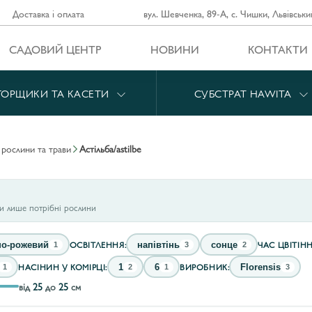
Доставка і оплата
вул. Шевченка, 89-А, с. Чишки, Львівськи
САДОВИЙ ЦЕНТР
НОВИНИ
КОНТАКТИ
ГОРЩИКИ ТА КАСЕТИ
СУБСТРАТ HAWITA
і рослини та трави
aстільба/astilbe
ти лише потрібні рослини
ОСВІТЛЕННЯ:
ЧАС ЦВІТІНН
но-рожевий
напівтінь
сонце
1
3
2
НАСІНИН У КОМІРЦІ:
ВИРОБНИК:
1
6
Florensis
1
2
1
3
від
25
до
25
см