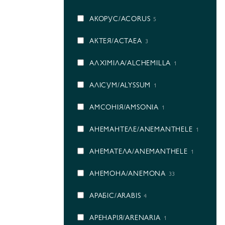
АКОРУС/ACORUS
5
АКТЕЯ/ACTAEA
3
АЛХІМІЛА/ALCHEMILLA
1
АЛІСУМ/ALYSSUM
1
АМСОНІЯ/AMSONIA
1
АНЕМАНТЕЛЕ/ANEMANTHELE
1
АНЕМАТЕЛА/ANEMANTHELE
1
АНЕМОНА/ANEMONA
33
АРАБІС/ARABIS
4
АРЕНАРІЯ/ARENARIA
1