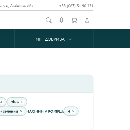
й р-н, Львівська обл.
+38 (067) 51 90 231
МІН ДОБРИВА
тінь
3
1
НАСІНИН У КОМІРЦІ:
 - зелений
4
5
5