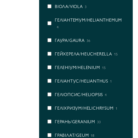
ВІОЛА/VIOLA
3
ГEЛІАНТЕМУМ/HELIANTHEMUM
4
ГАУРА/GAURA
36
ГЕЙХЕРЕЛА/HEUCHERELLA
15
ГЕЛЕНІУМ/HELENIUM
15
ГЕЛІАНТУС/HELIANTHUS
1
ГЕЛІОПСИС/HELIOPSIS
4
ГЕЛІХРИЗУМ/HELICHRYSUM
1
ГЕРАНЬ/GERANIUM
33
ГРАВІЛАТ/GEUM
18