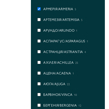
АРМЕРІЯ/ARMERIA
5
АРТЕМЕЗІЯ/ARTEMISIA
5
АРУНДО/ARUNDO
1
АСПАРАГУС/ASPARAGUS
1
АСТРАНЦІЯ/ASTRANTIA
4
АХІЛЕЯ/ACHILLEA
25
АЦЕНА/ACAENA
1
АЮГА/AJUGA
22
БАРВІНОК/VINCA
10
БЕРГЕНІЯ/BERGENIA
12