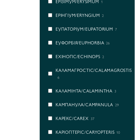
ЕРІЗІМУМ/ERYSIMUM
1
ЕРІНГІУМ/ERYNGIUM
2
ЕУПАТОРІУМ/EUPATORIUM
7
ЕУФОРБІЯ/EUPHORBIA
26
ЕХІНОПС/ECHINOPS
2
КАЛАМАГРОСТІС/CALAMAGROSTIS
6
КАЛАМІНТА/CALAMINTHA
3
КАМПАНУЛА/CAMPANULA
29
КАРЕКС/CAREX
37
КАРІОПТЕРІС/CARYOPTERIS
10