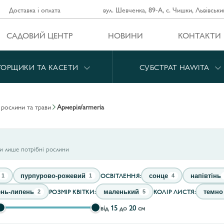
Доставка і оплата
вул. Шевченка, 89-А, с. Чишки, Львівськи
САДОВИЙ ЦЕНТР
НОВИНИ
КОНТАКТИ
ГОРЩИКИ ТА КАСЕТИ
СУБСТРАТ HAWITA
і рослини та трави
армерія/armeria
ти лише потрібні рослини
ОСВІТЛЕННЯ:
пурпурово-рожевий
сонце
напівтінь
1
1
4
РОЗМІР КВІТКИ:
КОЛІР ЛИСТЯ:
ень-липень
маленький
темно
2
5
від
15
до
20
см