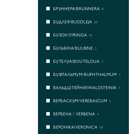
БРУННЕРА/BRUNNERA
8
БУДЛЕЯ/BUDDLEJA
20
БУЗОК/SYRINGA
10
БУЛЬБІНА/BULBINE
2
БУТЕЛУА/BOUTELOUA
1
БУФТАЛЬМУМ/BUPHTHALMUM
1
ВАЛЬДШТЕЙНІЯ/WALDSTEINIA
1
ВЕРБАСКУМ/VEREBASCUM
5
ВЕРБЕНА / VERBENA
4
ВЕРОНІКА/VERONICA
18