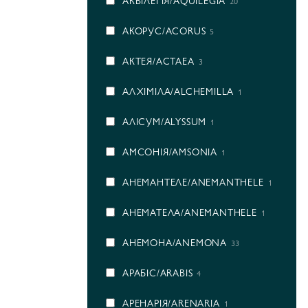
АКВІЛЕГІЯ/AQUILEGIA
20
АКОРУС/ACORUS
5
АКТЕЯ/ACTAEA
3
АЛХІМІЛА/ALCHEMILLA
1
АЛІСУМ/ALYSSUM
1
АМСОНІЯ/AMSONIA
1
АНЕМАНТЕЛЕ/ANEMANTHELE
1
АНЕМАТЕЛА/ANEMANTHELE
1
АНЕМОНА/ANEMONA
33
АРАБІС/ARABIS
4
АРЕНАРІЯ/ARENARIA
1