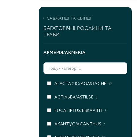
САДЖАНЦІ ТА СІЯНЦІ
БАГАТОРІЧНІ РОСЛИНИ ТА
ТРАВИ
АРМЕРІЯ/ARMERIA
AГАСТАХІС/AGASTACHE
17
AСТІЛЬБА/ASTILBE
3
EUCALIPTUS/ЕВКАЛІПТ
5
АКАНТУС/ACANTHUS
2