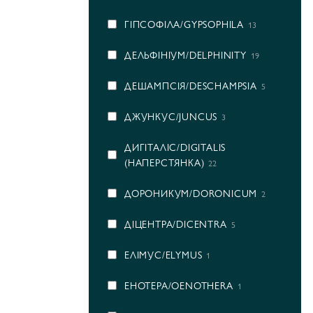
ГІПСОФІЛА/GYPSOPHILA
13
ДЕЛЬФІНІУМ/DELPHINITY
19
ДЕШАМПСІЯ/DESCHAMPSIA
5
ДЖУНКУС/JUNCUS
3
ДИГІТАЛІС/DIGITALIS
(НАПЕРСТЯНКА)
22
ДОРОНИКУМ/DORONICUM
2
ДІЦЕНТРА/DICENTRA
5
ЕЛІМУС/ELYMUS
1
ЕНОТЕРА/OENOTHERA
1