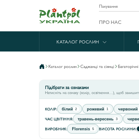
Пакування
ПРО НАС
КАТАЛОГ РОСЛИН
каталог рослин
саджанці та сіянці
багаторічн
Підібрати за ознаками
Натисніть на ознаку (колір, освітлення…), щоб залиши
КОЛІР:
білий
рожевий
червоний
2
1
ЧАС ЦВІТІННЯ:
травень-вересень
черв
3
ВИРОБНИК:
ВИСОТА РОСЛИНИ:
Florensis
5