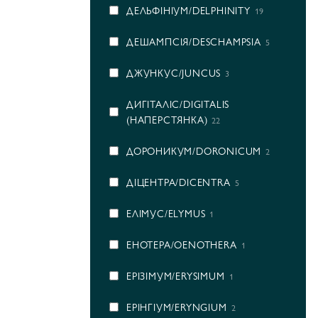
ДЕЛЬФІНІУМ/DELPHINITY
19
ДЕШАМПСІЯ/DESCHAMPSIA
5
ДЖУНКУС/JUNCUS
3
ДИГІТАЛІС/DIGITALIS
(НАПЕРСТЯНКА)
22
ДОРОНИКУМ/DORONICUM
2
ДІЦЕНТРА/DICENTRA
5
ЕЛІМУС/ELYMUS
1
ЕНОТЕРА/OENOTHERA
1
ЕРІЗІМУМ/ERYSIMUM
1
ЕРІНГІУМ/ERYNGIUM
2