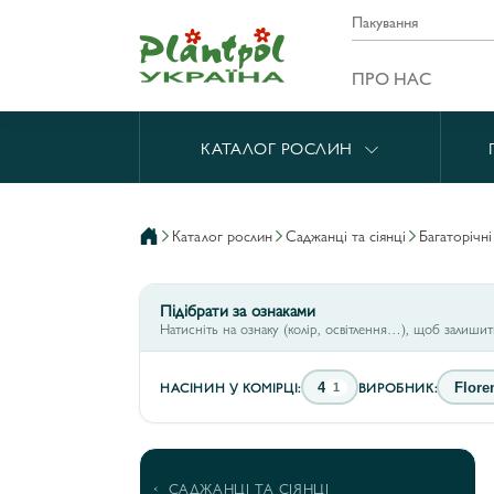
Пакування
ПРО НАС
КАТАЛОГ РОСЛИН
каталог рослин
саджанці та сіянці
багаторічн
Підібрати за ознаками
Натисніть на ознаку (колір, освітлення…), щоб залиши
НАСІНИН У КОМІРЦІ:
ВИРОБНИК:
4
Flore
1
САДЖАНЦІ ТА СІЯНЦІ