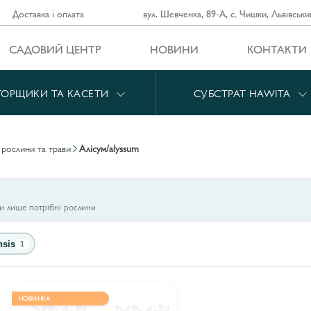
Доставка і оплата
вул. Шевченка, 89-А, с. Чишки, Львівськи
САДОВИЙ ЦЕНТР
НОВИНИ
КОНТАКТИ
ГОРЩИКИ ТА КАСЕТИ
СУБСТРАТ HAWITA
і рослини та трави
алісум/alyssum
ти лише потрібні рослини
nsis
1
НОВИНКА