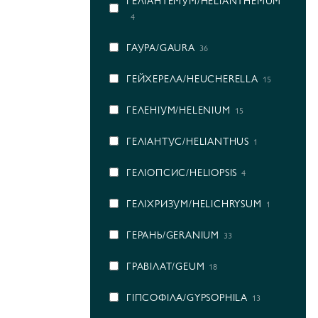
ГEЛІАНТЕМУМ/HELIANTHEMUM
4
ГАУРА/GAURA
36
ГЕЙХЕРЕЛА/HEUCHERELLA
15
ГЕЛЕНІУМ/HELENIUM
15
ГЕЛІАНТУС/HELIANTHUS
1
ГЕЛІОПСИС/HELIOPSIS
4
ГЕЛІХРИЗУМ/HELICHRYSUM
1
ГЕРАНЬ/GERANIUM
33
ГРАВІЛАТ/GEUM
18
ГІПСОФІЛА/GYPSOPHILA
13