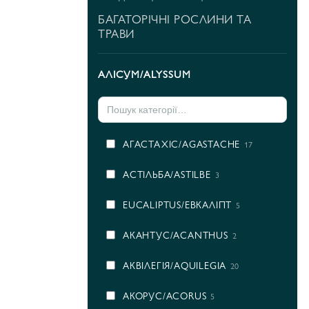
БАГАТОРІЧНІ РОСЛИНИ ТА
ТРАВИ
АЛІСУМ/ALYSSUM
AГАСТАХІС/AGASTACHE
17
AСТІЛЬБА/ASTILBE
3
EUCALIPTUS/ЕВКАЛІПТ
5
АКАНТУС/ACANTHUS
2
АКВІЛЕГІЯ/AQUILEGIA
20
АКОРУС/ACORUS
5