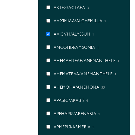
АКТЕЯ/ACTAEA
3
АЛХІМІЛА/ALCHEMILLA
1
АЛІСУМ/ALYSSUM
1
АМСОНІЯ/AMSONIA
1
АНЕМАНТЕЛЕ/ANEMANTHELE
1
АНЕМАТЕЛА/ANEMANTHELE
1
АНЕМОНА/ANEMONA
33
АРАБІС/ARABIS
4
АРЕНАРІЯ/ARENARIA
1
АРМЕРІЯ/ARMERIA
5