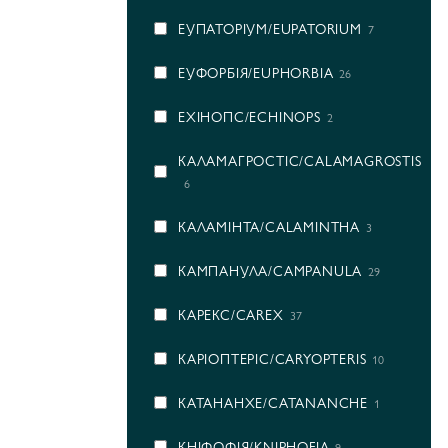
ЕУПАТОРІУМ/EUPATORIUM
7
ЕУФОРБІЯ/EUPHORBIA
26
ЕХІНОПС/ECHINOPS
2
КАЛАМАГРОСТІС/CALAMAGROSTIS
6
КАЛАМІНТА/CALAMINTHA
3
КАМПАНУЛА/CAMPANULA
29
КАРЕКС/CAREX
37
КАРІОПТЕРІС/CARYOPTERIS
10
КАТАНАНХЕ/CATANANCHE
1
КНІФОФІЯ/KNIPHOFIA
9