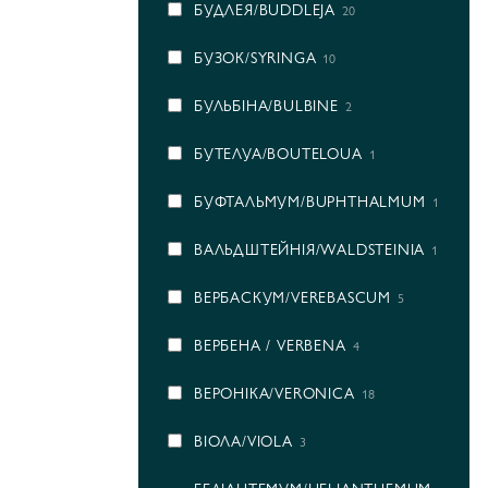
БУДЛЕЯ/BUDDLEJA
20
БУЗОК/SYRINGA
10
БУЛЬБІНА/BULBINE
2
БУТЕЛУА/BOUTELOUA
1
БУФТАЛЬМУМ/BUPHTHALMUM
1
ВАЛЬДШТЕЙНІЯ/WALDSTEINIA
1
ВЕРБАСКУМ/VEREBASCUM
5
ВЕРБЕНА / VERBENA
4
ВЕРОНІКА/VERONICA
18
ВІОЛА/VIOLA
3