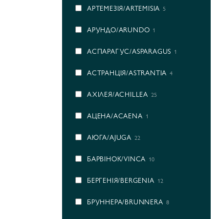
АРТЕМЕЗІЯ/ARTEMISIA
5
АРУНДО/ARUNDO
1
АСПАРАГУС/ASPARAGUS
1
АСТРАНЦІЯ/ASTRANTIA
4
АХІЛЕЯ/ACHILLEA
25
АЦЕНА/ACAENA
1
АЮГА/AJUGA
22
БАРВІНОК/VINCA
10
БЕРГЕНІЯ/BERGENIA
12
БРУННЕРА/BRUNNERA
8