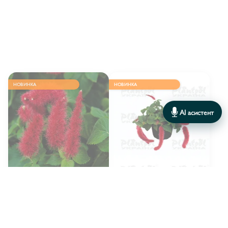
БРАХІКОМА/BRACHYSCOME
8
БІДЕНС/BIDENS
8
ГАЗАНІЯ/ GAZANIA
2
НОВИНКА
НОВИНКА
ГАУРА/ GAURA
3
ГЕЛІОТРОП/HELIOTROPIUM
6
AI асистент
ГЕЛІХРИЗУМ/ HELICHRYSUM
7
ГЛЕХОМА/GLECHOMA
2
ГІБІСКУС/HIBISCUS
14
Plantpol
Plantpol
ВИРОБНИК:
ВИРОБНИК:
ГІПОЕСТЕС/HYPOESTES
4
Акаліфа Firetail
Акаліфа Foxy
ГІПСОФІЛА/ GYPSZOPHILA
1