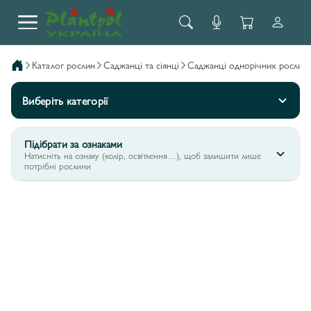
каталог рослин
саджанці та сіянці
саджанці однорічних рослин
Виберіть категорії
Підібрати за ознаками
Натисніть на ознаку (колір, освітлення…), щоб залишити лише
потрібні рослини